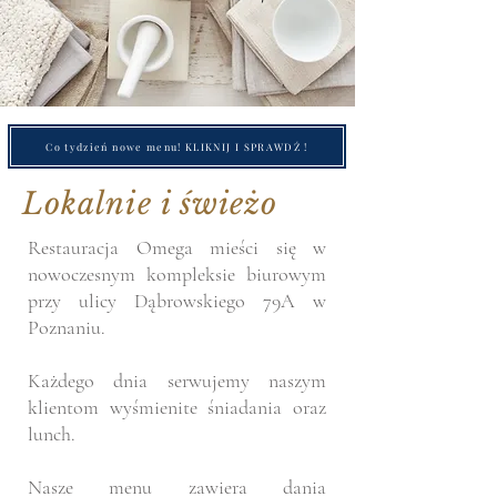
Co tydzień nowe menu! KLIKNIJ I SPRAWDŹ !
Lokalnie i świeżo
Restauracja Omega mieści się w
nowoczesnym kompleksie biurowym
przy ulicy
Dąbrowskiego 79A
w
Poznaniu.
Każdego dnia serwujemy naszym
klientom wyśmienite śniadania oraz
lunch.
Nasze menu
zawiera dania