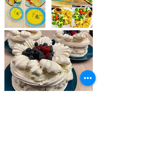
Opinie
źródło: google.com
Dziękujemy za pyszne obiady, które nasze biuro
zamawia od lat. Dziś oczywiście również
zamówimy i będzie jak zawsze świeżo, zdrowo,