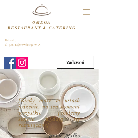
OMEGA
RESTAURANT & CATERING
Poznań ,
ul. J.H. Dąbrowskiego 79 A
Zadzwoń
[Kiedy masz w ustach
jedzenie, na ten moment
wszystkie problemy
świata wydają się
rozwiązane]
Franc Kafka